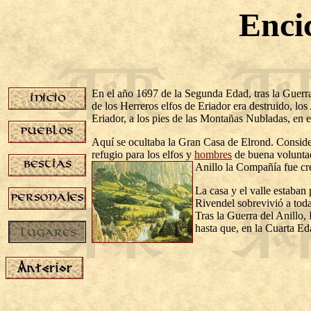
Enci
En el año 1697 de la Segunda Edad, tras la Guerr
de los Herreros elfos de Eriador era destruido, lo
Eriador, a los pies de las Montañas Nubladas, en e
Aquí se ocultaba la Gran Casa de Elrond. Consider
refugio para los elfos y
hombres
de buena volunta
Anillo la Compañía fue cr
La casa y el valle estaban
Rivendel sobrevivió a toda
Tras la Guerra del Anillo,
hasta que, en la Cuarta Ed