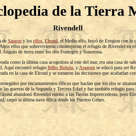
clopedia de la Tierra 
Rivendell
a de
Sauron
y los
elfos
,
Elrond
, el Medio elfo, huyó de Eregion con lo 
s Altos elfos que sobrevivieron construyeron el refugio de Rivendel en el
l Ángulo de tierra entre los ríos Fontegrís y Sonorona.
ada como la última casa acogedora al este del mar, era una casa de sa
d. Aquí encontró refugio
Bilbo Bolsón
, y
Aragorn
se educó para ser Re
eada en la casa de Elrond y se tomaron las decisiones que acabarían co
 protegidos por encantamientos élficos que hacían que los ríos se alzaran
s las guerras de la Segunda y Tercera Edad y fue también refugio para 
 Elrond abandonó Rivendel rumbo a las Tierras Imperecederas, pero Elro
ad, zarpó la última nave élfica desde los Puertos Grises.